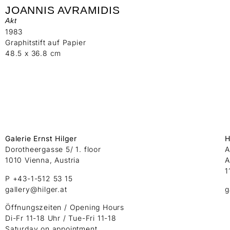
JOANNIS AVRAMIDIS
Akt
1983
Graphitstift auf Papier
48.5 x 36.8 cm
Galerie Ernst Hilger
H
Dorotheergasse 5/ 1. floor
A
1010 Vienna, Austria
A
1
P +43-1-512 53 15
gallery@hilger.at
g
Öffnungszeiten / Opening Hours
Di-Fr 11-18 Uhr / Tue-Fri 11-18
Saturday on appointment