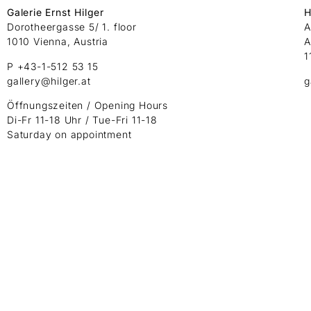
Galerie Ernst Hilger
H
Dorotheergasse 5/ 1. floor
A
1010 Vienna, Austria
A
1
P +43-1-512 53 15
gallery@hilger.at
g
Öffnungszeiten / Opening Hours
Di-Fr 11-18 Uhr / Tue-Fri 11-18
Saturday on appointment