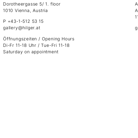
Dorotheergasse 5/ 1. floor
A
1010 Vienna, Austria
A
1
P +43-1-512 53 15
gallery@hilger.at
g
Öffnungszeiten / Opening Hours
Di-Fr 11-18 Uhr / Tue-Fri 11-18
Saturday on appointment