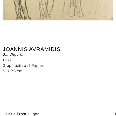
JOANNIS AVRAMIDIS
Bandfiguren
1966
Graphitstift auf Papier
51 x 73 cm
Galerie Ernst Hilger
H