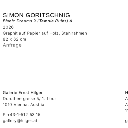
SIMON GORITSCHNIG
Bionic Dreams 9 (Temple Ruins) A
2026
Graphit auf Papier auf Holz, Stahlrahmen
82 x 62 cm
Anfrage
Galerie Ernst Hilger
H
Dorotheergasse 5/ 1. floor
A
1010 Vienna, Austria
A
1
P +43-1-512 53 15
gallery@hilger.at
g