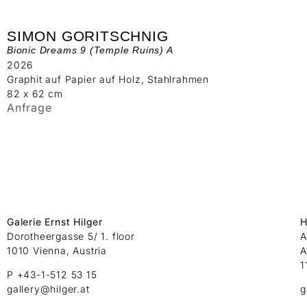
SIMON GORITSCHNIG
Bionic Dreams 9 (Temple Ruins) A
2026
Graphit auf Papier auf Holz, Stahlrahmen
82 x 62 cm
Anfrage
Galerie Ernst Hilger
H
Dorotheergasse 5/ 1. floor
A
1010 Vienna, Austria
A
1
P +43-1-512 53 15
gallery@hilger.at
g