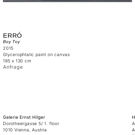
ERRÓ
Boy Toy
2015
Glycerophtalic paint on canvas
195 x 130 cm
Anfrage
Galerie Ernst Hilger
H
Dorotheergasse 5/ 1. floor
A
1010 Vienna, Austria
A