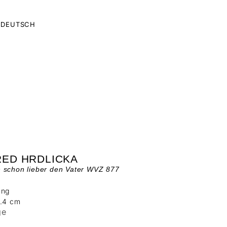
DEUTSCH
RED HRDLICKA
 schon lieber den Vater WVZ 877
ung
3.4 cm
ge