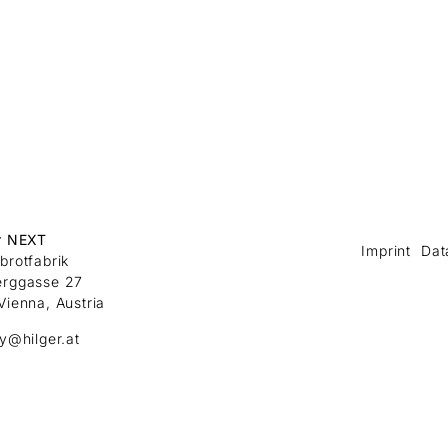
r NEXT
Imprint
Dat
brotfabrik
erggasse 27
Vienna, Austria
ry@hilger.at