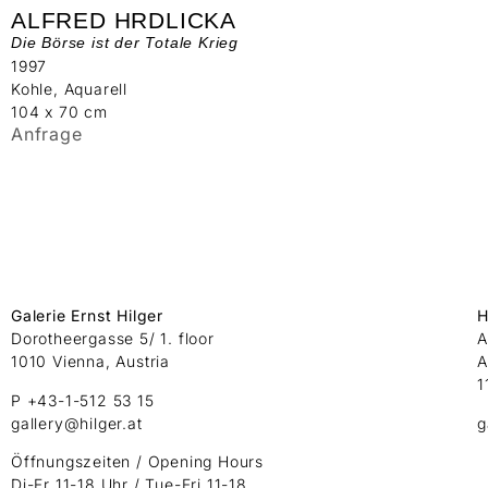
ALFRED HRDLICKA
Die Börse ist der Totale Krieg
1997
Kohle, Aquarell
104 x 70 cm
Anfrage
Galerie Ernst Hilger
H
Dorotheergasse 5/ 1. floor
A
1010 Vienna, Austria
A
1
P +43-1-512 53 15
gallery@hilger.at
g
Öffnungszeiten / Opening Hours
Di-Fr 11-18 Uhr / Tue-Fri 11-18