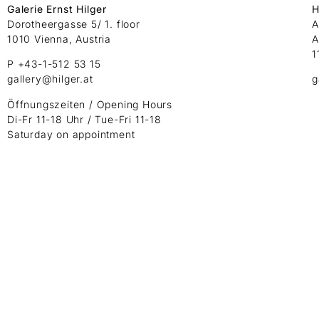
Galerie Ernst Hilger
H
Dorotheergasse 5/ 1. floor
A
1010 Vienna, Austria
A
1
P +43-1-512 53 15
gallery@hilger.at
g
Öffnungszeiten / Opening Hours
Di-Fr 11-18 Uhr / Tue-Fri 11-18
Saturday on appointment