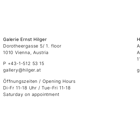
Galerie Ernst Hilger
H
Dorotheergasse 5/ 1. floor
A
1010 Vienna, Austria
A
1
P +43-1-512 53 15
gallery@hilger.at
g
Öffnungszeiten / Opening Hours
Di-Fr 11-18 Uhr / Tue-Fri 11-18
Saturday on appointment