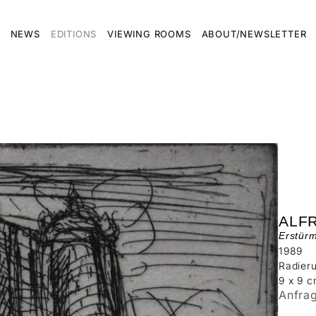
NEWS
EDITIONS
VIEWING ROOMS
ABOUT/NEWSLETTER
ALF
Erstürm
1989
Radier
9 x 9 
Anfra