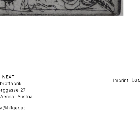
r NEXT
Imprint
Dat
brotfabrik
erggasse 27
Vienna, Austria
ry@hilger.at