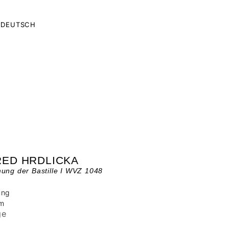
DEUTSCH
RED HRDLICKA
ung der Bastille I WVZ 1048
ung
cm
ge