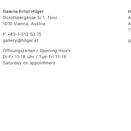
Galerie Ernst Hilger
H
Dorotheergasse 5/ 1. floor
A
1010 Vienna, Austria
A
1
P +43-1-512 53 15
gallery@hilger.at
g
Öffnungszeiten / Opening Hours
Di-Fr 11-18 Uhr / Tue-Fri 11-18
Saturday on appointment