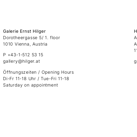
Galerie Ernst Hilger
H
Dorotheergasse 5/ 1. floor
A
1010 Vienna, Austria
A
1
P +43-1-512 53 15
gallery@hilger.at
g
Öffnungszeiten / Opening Hours
Di-Fr 11-18 Uhr / Tue-Fri 11-18
Saturday on appointment