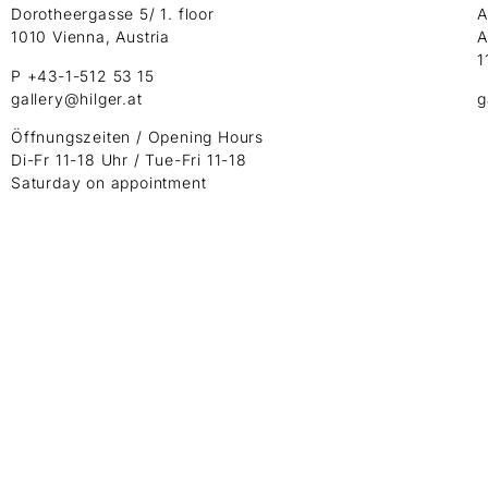
Dorotheergasse 5/ 1. floor
A
1010 Vienna, Austria
A
1
P +43-1-512 53 15
gallery@hilger.at
g
Öffnungszeiten / Opening Hours
Di-Fr 11-18 Uhr / Tue-Fri 11-18
Saturday on appointment