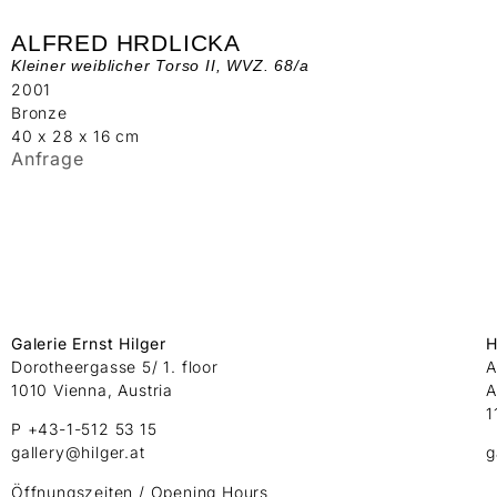
ALFRED HRDLICKA
Kleiner weiblicher Torso II, WVZ. 68/a
2001
Bronze
40 x 28 x 16 cm
Anfrage
Galerie Ernst Hilger
H
Dorotheergasse 5/ 1. floor
A
1010 Vienna, Austria
A
1
P +43-1-512 53 15
gallery@hilger.at
g
Öffnungszeiten / Opening Hours