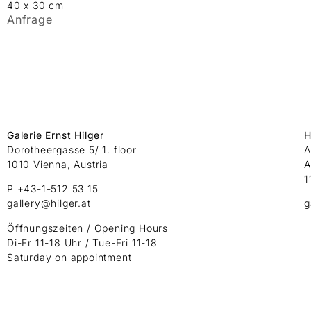
40 x 30 cm
Anfrage
Galerie Ernst Hilger
H
Dorotheergasse 5/ 1. floor
A
1010 Vienna, Austria
A
1
P +43-1-512 53 15
gallery@hilger.at
g
Öffnungszeiten / Opening Hours
Di-Fr 11-18 Uhr / Tue-Fri 11-18
Saturday on appointment