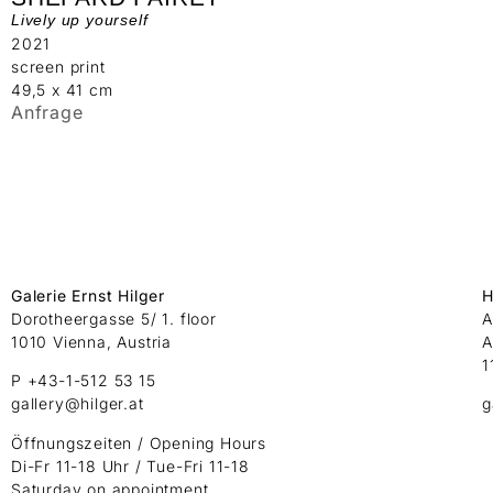
Lively up yourself
2021
screen print
49,5 x 41 cm
Anfrage
Galerie Ernst Hilger
H
Dorotheergasse 5/ 1. floor
A
1010 Vienna, Austria
A
1
P +43-1-512 53 15
gallery@hilger.at
g
Öffnungszeiten / Opening Hours
Di-Fr 11-18 Uhr / Tue-Fri 11-18
Saturday on appointment