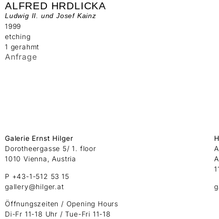
ALFRED HRDLICKA
Ludwig II. und Josef Kainz
1999
etching
1 gerahmt
Anfrage
Galerie Ernst Hilger
H
Dorotheergasse 5/ 1. floor
A
1010 Vienna, Austria
A
1
P +43-1-512 53 15
gallery@hilger.at
g
Öffnungszeiten / Opening Hours
Di-Fr 11-18 Uhr / Tue-Fri 11-18