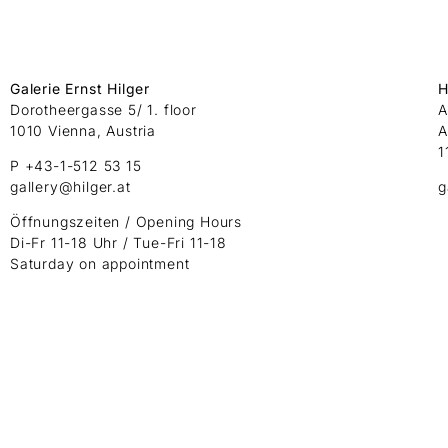
Galerie Ernst Hilger
H
Dorotheergasse 5/ 1. floor
A
1010 Vienna, Austria
A
1
P +43-1-512 53 15
gallery@hilger.at
g
Öffnungszeiten / Opening Hours
Di-Fr 11-18 Uhr / Tue-Fri 11-18
Saturday on appointment