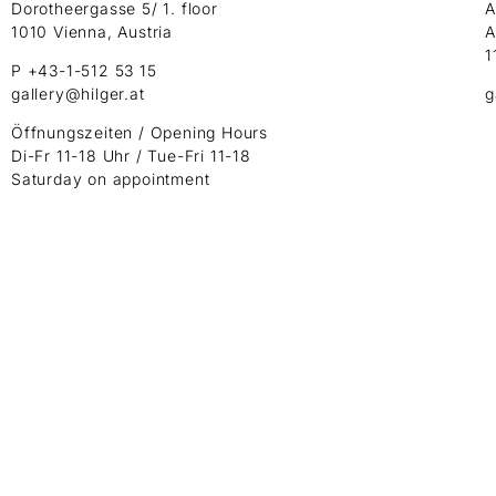
Dorotheergasse 5/ 1. floor
A
1010 Vienna, Austria
A
1
P +43-1-512 53 15
gallery@hilger.at
g
Öffnungszeiten / Opening Hours
Di-Fr 11-18 Uhr / Tue-Fri 11-18
Saturday on appointment