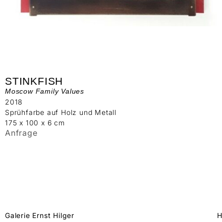
STINKFISH
Moscow Family Values
2018
Sprühfarbe auf Holz und Metall
175 x 100 x 6 cm
Anfrage
Galerie Ernst Hilger
H