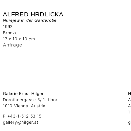
ALFRED HRDLICKA
Nurejew in der Garderobe
1992
Bronze
17 x 10 x 10 cm
Anfrage
Galerie Ernst Hilger
H
Dorotheergasse 5/ 1. floor
A
1010 Vienna, Austria
A
1
P +43-1-512 53 15
gallery@hilger.at
g