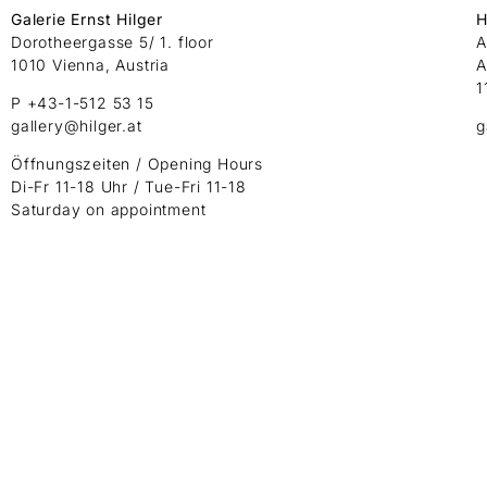
Galerie Ernst Hilger
H
Dorotheergasse 5/ 1. floor
A
1010 Vienna, Austria
A
1
P +43-1-512 53 15
gallery@hilger.at
g
Öffnungszeiten / Opening Hours
Di-Fr 11-18 Uhr / Tue-Fri 11-18
Saturday on appointment