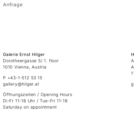
Anfrage
Galerie Ernst Hilger
H
Dorotheergasse 5/ 1. floor
A
1010 Vienna, Austria
A
1
P +43-1-512 53 15
gallery@hilger.at
g
Öffnungszeiten / Opening Hours
Di-Fr 11-18 Uhr / Tue-Fri 11-18
Saturday on appointment