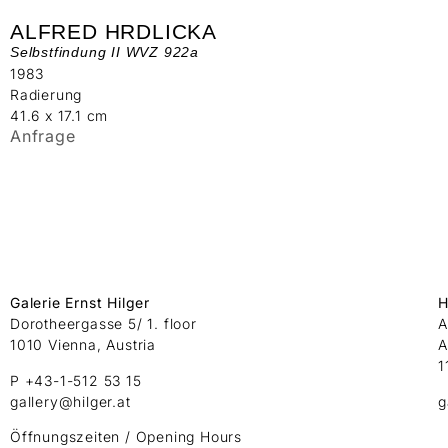
ALFRED HRDLICKA
Selbstfindung II WVZ 922a
1983
Radierung
41.6 x 17.1 cm
Anfrage
Galerie Ernst Hilger
H
Dorotheergasse 5/ 1. floor
A
1010 Vienna, Austria
A
1
P +43-1-512 53 15
gallery@hilger.at
g
Öffnungszeiten / Opening Hours