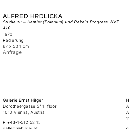
ALFRED HRDLICKA
Studie zu – Hamlet (Polonius) und Rake´s Progress WVZ
410
1970
Radierung
67 x 50.1 cm
Anfrage
Galerie Ernst Hilger
H
Dorotheergasse 5/ 1. floor
A
1010 Vienna, Austria
A
1
P +43-1-512 53 15
gallery@hilger.at
g