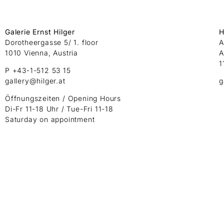
Galerie Ernst Hilger
H
Dorotheergasse 5/ 1. floor
A
1010 Vienna, Austria
A
1
P +43-1-512 53 15
gallery@hilger.at
g
Öffnungszeiten / Opening Hours
Di-Fr 11-18 Uhr / Tue-Fri 11-18
Saturday on appointment