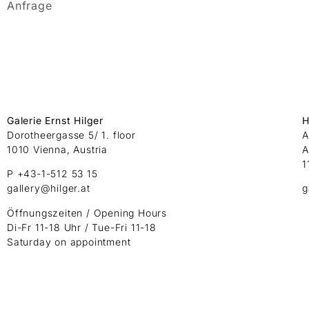
Anfrage
Galerie Ernst Hilger
H
Dorotheergasse 5/ 1. floor
A
1010 Vienna, Austria
A
1
P +43-1-512 53 15
gallery@hilger.at
g
Öffnungszeiten / Opening Hours
Di-Fr 11-18 Uhr / Tue-Fri 11-18
Saturday on appointment