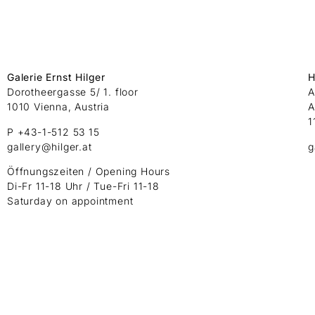
Galerie Ernst Hilger
H
Dorotheergasse 5/ 1. floor
A
1010 Vienna, Austria
A
1
P +43-1-512 53 15
gallery@hilger.at
g
Öffnungszeiten / Opening Hours
Di-Fr 11-18 Uhr / Tue-Fri 11-18
Saturday on appointment