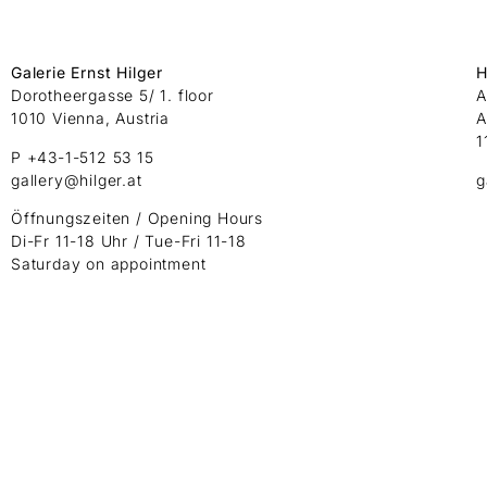
Galerie Ernst Hilger
H
Dorotheergasse 5/ 1. floor
A
1010 Vienna, Austria
A
1
P +43-1-512 53 15
gallery@hilger.at
g
Öffnungszeiten / Opening Hours
Di-Fr 11-18 Uhr / Tue-Fri 11-18
Saturday on appointment