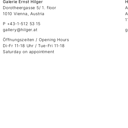
Galerie Ernst Hilger
H
Dorotheergasse 5/ 1. floor
A
1010 Vienna, Austria
A
1
P +43-1-512 53 15
gallery@hilger.at
g
Öffnungszeiten / Opening Hours
Di-Fr 11-18 Uhr / Tue-Fri 11-18
Saturday on appointment