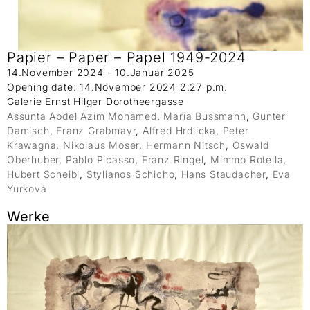
Papier – Paper – Papel 1949-2024
14.November 2024 - 10.Januar 2025
Opening date: 14.November 2024 2:27 p.m.
Galerie Ernst Hilger Dorotheergasse
Assunta Abdel Azim Mohamed
,
Maria Bussmann
,
Gunter
Damisch
,
Franz Grabmayr
,
Alfred Hrdlicka
,
Peter
Krawagna
,
Nikolaus Moser
,
Hermann Nitsch
,
Oswald
Oberhuber
,
Pablo Picasso
,
Franz Ringel
,
Mimmo Rotella
,
Hubert Scheibl
,
Stylianos Schicho
,
Hans Staudacher
,
Eva
Yurková
Werke