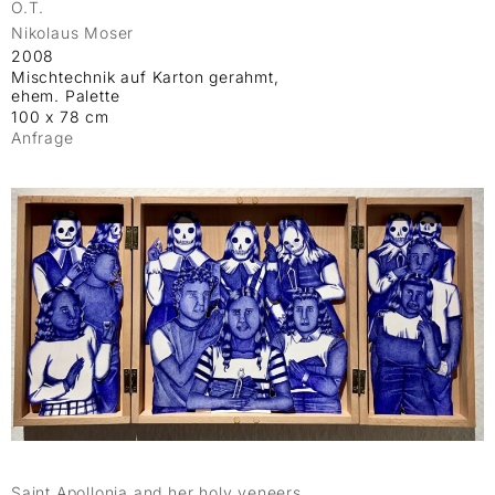
O.T.
Nikolaus Moser
2008
Mischtechnik auf Karton gerahmt,
ehem. Palette
100 x 78 cm
Anfrage
Saint Apollonia and her holy veneers