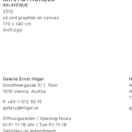
9th AVENUE
2012
oil und graphite on canvas
170 x 140 cm
Anfrage
Galerie Ernst Hilger
H
Dorotheergasse 5/ 1. floor
A
1010 Vienna, Austria
A
1
P +43-1-512 53 15
gallery@hilger.at
g
Öffnungszeiten / Opening Hours
Di-Fr 11-18 Uhr / Tue-Fri 11-18
Saturday on appointment