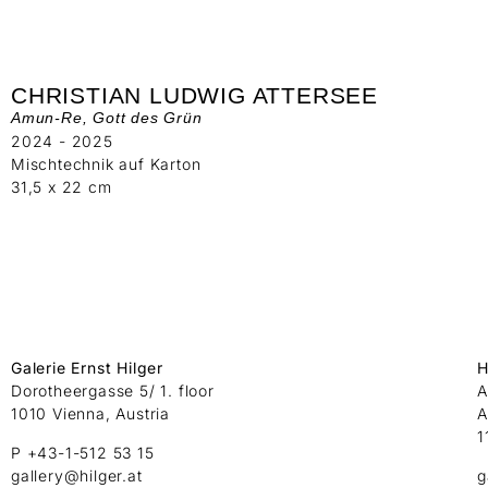
CHRISTIAN LUDWIG ATTERSEE
Amun-Re, Gott des Grün
2024 - 2025
Mischtechnik auf Karton
31,5 x 22 cm
Galerie Ernst Hilger
H
Dorotheergasse 5/ 1. floor
A
1010 Vienna, Austria
A
1
P +43-1-512 53 15
gallery@hilger.at
g