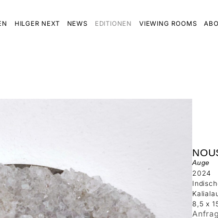
EN
HILGER NEXT
NEWS
EDITIONEN
VIEWING ROOMS
ABO
NOU
Auge
2024
Indisch
Kaliala
8,5 x 1
Anfra