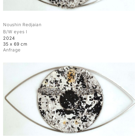
Noushin Redjaian
B/W eyes I
2024
35 x 69 cm
Anfrage