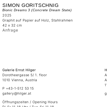
SIMON GORITSCHNIG
Bionic Dreams 3 (Concrete Dream State)
2025
Graphit auf Papier auf Holz, Stahlrahmen
42 x 32 cm
Anfrage
Galerie Ernst Hilger
H
Dorotheergasse 5/ 1. floor
A
1010 Vienna, Austria
A
1
P +43-1-512 53 15
gallery@hilger.at
g
Öffnungszeiten / Opening Hours
Di-Fr 11-18 Uhr / Tue-Fri 11-18