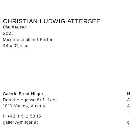
CHRISTIAN LUDWIG ATTERSEE
Blauhausen
2025
Mischtechnik auf Karton
44 x 31,5 cm
Galerie Ernst Hilger
H
Dorotheergasse 5/ 1. floor
A
1010 Vienna, Austria
A
1
P +43-1-512 53 15
gallery@hilger.at
g