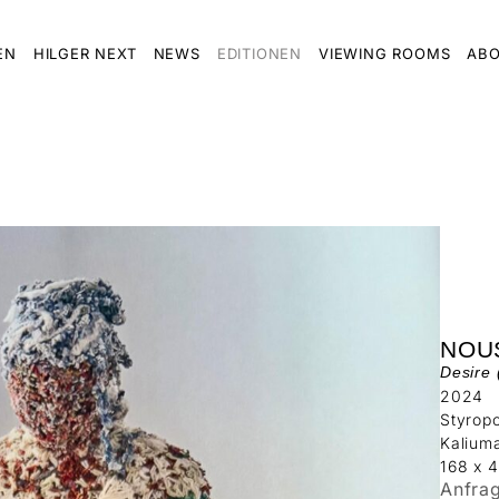
EN
HILGER NEXT
NEWS
EDITIONEN
VIEWING ROOMS
ABO
NOU
Desire 
2024
Styropo
Kalium
168 x 
Anfra