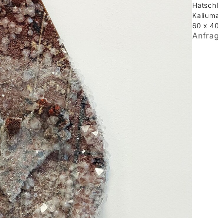
Hatschl
Kalium
60 x 4
Anfra