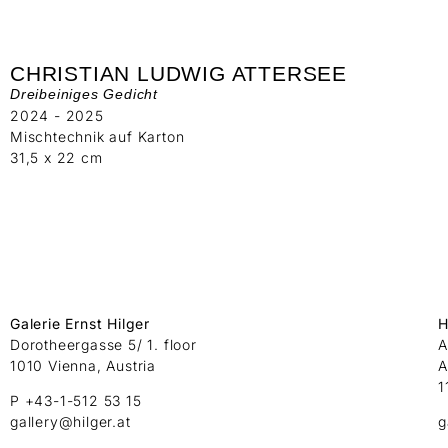
CHRISTIAN LUDWIG ATTERSEE
Dreibeiniges Gedicht
2024 - 2025
Mischtechnik auf Karton
31,5 x 22 cm
Galerie Ernst Hilger
H
Dorotheergasse 5/ 1. floor
A
1010 Vienna, Austria
A
1
P +43-1-512 53 15
gallery@hilger.at
g