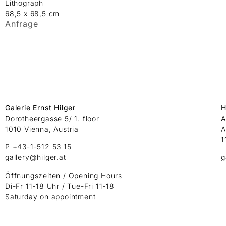
Lithograph
68,5 x 68,5 cm
Anfrage
Galerie Ernst Hilger
H
Dorotheergasse 5/ 1. floor
A
1010 Vienna, Austria
A
1
P +43-1-512 53 15
gallery@hilger.at
g
Öffnungszeiten / Opening Hours
Di-Fr 11-18 Uhr / Tue-Fri 11-18
Saturday on appointment