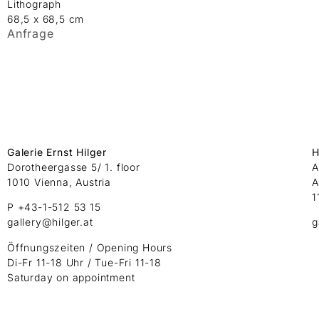
Lithograph
68,5 x 68,5 cm
Anfrage
Galerie Ernst Hilger
H
Dorotheergasse 5/ 1. floor
A
1010 Vienna, Austria
A
1
P +43-1-512 53 15
gallery@hilger.at
g
Öffnungszeiten / Opening Hours
Di-Fr 11-18 Uhr / Tue-Fri 11-18
Saturday on appointment