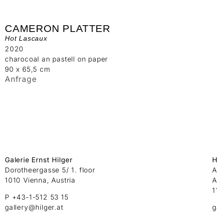
CAMERON PLATTER
Hot Lascaux
2020
charocoal an pastell on paper
90 x 65,5 cm
Anfrage
Galerie Ernst Hilger
H
Dorotheergasse 5/ 1. floor
A
1010 Vienna, Austria
A
1
P +43-1-512 53 15
gallery@hilger.at
g