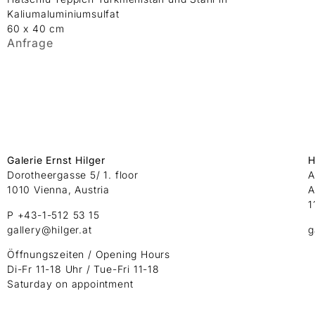
Kaliumaluminiumsulfat
60 x 40 cm
Anfrage
Galerie Ernst Hilger
H
Dorotheergasse 5/ 1. floor
A
1010 Vienna, Austria
A
1
P +43-1-512 53 15
gallery@hilger.at
g
Öffnungszeiten / Opening Hours
Di-Fr 11-18 Uhr / Tue-Fri 11-18
Saturday on appointment