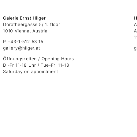
Galerie Ernst Hilger
H
Dorotheergasse 5/ 1. floor
A
1010 Vienna, Austria
A
1
P +43-1-512 53 15
gallery@hilger.at
g
Öffnungszeiten / Opening Hours
Di-Fr 11-18 Uhr / Tue-Fri 11-18
Saturday on appointment