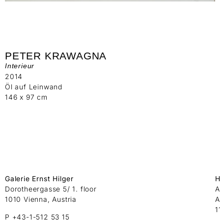
PETER KRAWAGNA
Interieur
2014
Öl auf Leinwand
146 x 97 cm
Galerie Ernst Hilger
H
Dorotheergasse 5/ 1. floor
A
1010 Vienna, Austria
A
1
P +43-1-512 53 15