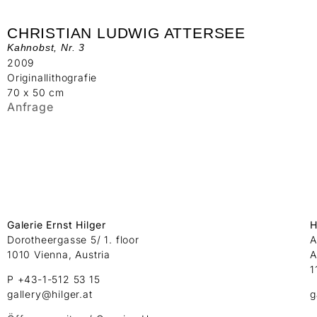
CHRISTIAN LUDWIG ATTERSEE
Kahnobst, Nr. 3
2009
Originallithografie
70 x 50 cm
Anfrage
Galerie Ernst Hilger
H
Dorotheergasse 5/ 1. floor
A
1010 Vienna, Austria
A
1
P +43-1-512 53 15
gallery@hilger.at
g