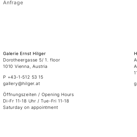
Anfrage
Galerie Ernst Hilger
H
Dorotheergasse 5/ 1. floor
A
1010 Vienna, Austria
A
1
P +43-1-512 53 15
gallery@hilger.at
g
Öffnungszeiten / Opening Hours
Di-Fr 11-18 Uhr / Tue-Fri 11-18
Saturday on appointment