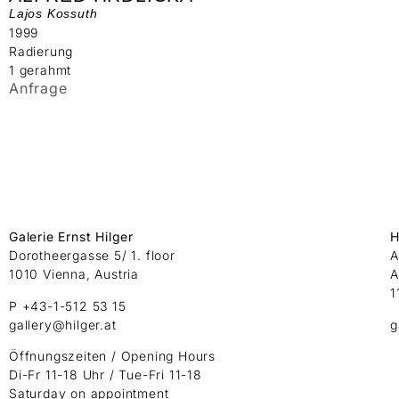
Lajos Kossuth
1999
Radierung
1 gerahmt
Anfrage
Galerie Ernst Hilger
H
Dorotheergasse 5/ 1. floor
A
1010 Vienna, Austria
A
1
P +43-1-512 53 15
gallery@hilger.at
g
Öffnungszeiten / Opening Hours
Di-Fr 11-18 Uhr / Tue-Fri 11-18
Saturday on appointment