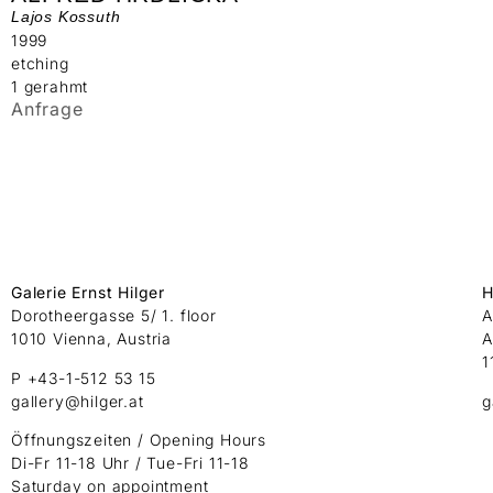
Lajos Kossuth
1999
etching
1 gerahmt
Anfrage
Galerie Ernst Hilger
H
Dorotheergasse 5/ 1. floor
A
1010 Vienna, Austria
A
1
P +43-1-512 53 15
gallery@hilger.at
g
Öffnungszeiten / Opening Hours
Di-Fr 11-18 Uhr / Tue-Fri 11-18
Saturday on appointment